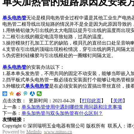
单头加热管的短路原因及安装
单头电热管
无论是模貝电热管全过程中還是其他工业生产电热
电热管二根导线出現短路的情况并不是全是因为此原因导致的
1.用铁铬铝做为引出线的太大电阻以提升引出线的温度而出現
2.二根引出线的额定电流导致短路，过高的温度。
3.操控模块打孔加工工艺的缺陷，模貝孔的直径出口处呈音响
4.支管在引出线的顶端出現粉松情况，穿引出线的两孔间隔太
5.伪劣密封硅橡胶与引出线根处的一圈螺钉间隔太近。
单头电热管
的安装办法以下：
1.基本单头发热管，不用共同的固定不动安装，能够当即嵌入
2.挡平板式单头电热管一般必须在安装面打个能够让电热管
3.外螺纹式
单头电热管
是在必须安装的位置搞出带丝直径，接
点击次数：
更新时间：2021-04-28 【
打印此页
】 【
关闭
】
上一条：
单头加热管使用中遇到哪些常用问题和注意事项
下一条：
单头加热管与双头加热管有什么区别？
友情链接：
Copyright © 深圳瑞明五金电器有限公司 版权所有 联
Powered by
MetInfo
www.mituo.cn