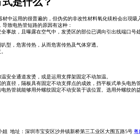
方式是什么？
器材中运用的很普遍的，但伪劣的非改性材料氧化镁粉会出現吸
，导致电热管短路的原因有这种：
安全事故，且曝露在空气中，发烫区的部位已调向引出线端口号
喇叭型，危害传热，从而危害传热及气体穿透。
近。
加温安全通道发烫，或是运用支撑架固定不动加温。
根据的直径，隔板具有固定不动支撑点的成效，挡平板式单头电热
着电热管就能够用外螺纹固定不动安装于该位置。选用外螺纹的
系人：谭小姐 地址：深圳市宝安区沙井镇新桥第三工业区大围五路5号
粤I