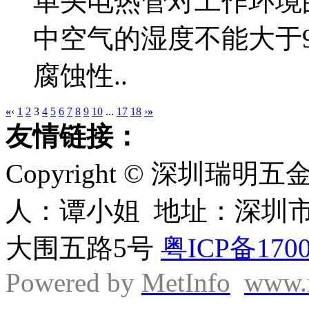
单头电热管对工作环境
中空气的湿度不能大于
腐蚀性..
«
‹
1
2
3
4
5
6
7
8
9
10
...
17
18
›
»
友情链接：
Copyright © 深圳
人：谭小姐 地址：深圳
大围五路5号
粤ICP备170
Powered by
MetInfo
www.